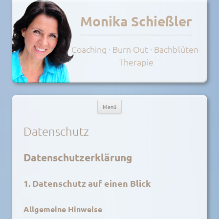
Monika Schießler
Coaching · Burn Out · Bachblüten-
Therapie
Menü
Zum
Inhalt
Datenschutz
springen
Datenschutz­erklärung
1. Datenschutz auf einen Blick
Allgemeine Hinweise