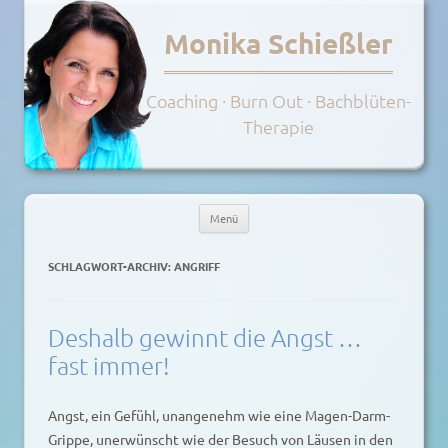
Monika Schießler
Coaching · Burn Out · Bachblüten-
Therapie
Menü
Zum
Inhalt
SCHLAGWORT-ARCHIV:
ANGRIFF
springen
Deshalb gewinnt die Angst …
fast immer!
Angst, ein Gefühl, unangenehm wie eine Magen-Darm-
Grippe, unerwünscht wie der Besuch von Läusen in den