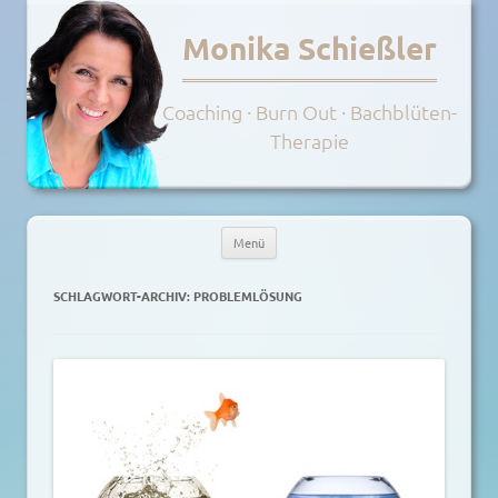
Monika Schießler
Coaching · Burn Out · Bachblüten-
Therapie
Menü
Zum
Inhalt
SCHLAGWORT-ARCHIV:
PROBLEMLÖSUNG
springen