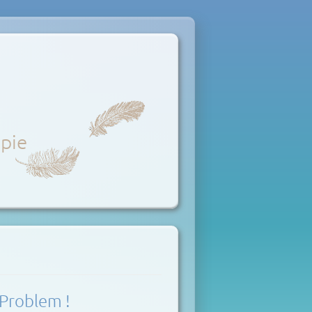
apie
 Problem !