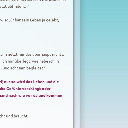
 jetzt abfinden…“
: „Er hat sein Leben ja gelebt,
dann nützt mir das überhaupt nichts.
 ich mir überlegt, wie habe ich in
ll und achtsam begleitet?
f, nur so wird das Leben und die
 die Gefühle verdrängt oder
n sind nach wie vor da und kommen
scht und braucht.