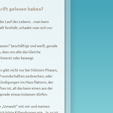
hrift gelesen haben?
t der Lauf des Lebens…man kann
t festhält, schadet man sich nur
assen“ beschäftigt und weiß, gerade
dass uns alle das Gleiche
 schmerzt oder bewegt.
es gibt nicht nur bei Müttern Phasen,
Freundschaften zerbrechen, oder
ündigungen ins Haus flattern, der
en ist, all das kann einen aus der
 gerade etwas loslassen dürfen.
ine „Umwelt“ mit mir und meinen
 hörte Killerphrasen wie „Ja, so ist