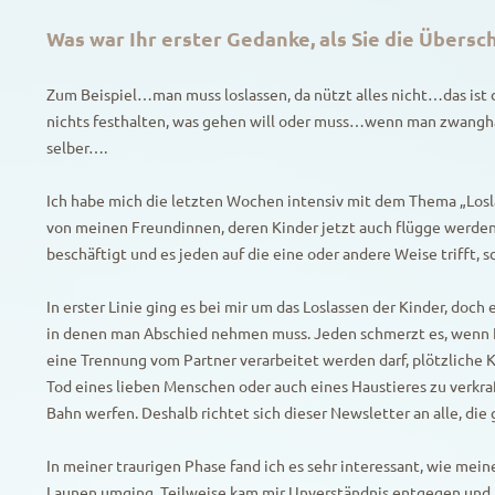
Was war Ihr erster Gedanke, als Sie die Übersc
Zum Beispiel…man muss loslassen, da nützt alles nicht…das is
nichts festhalten, was gehen will oder muss…wenn man zwanghaf
selber….
Ich habe mich die letzten Wochen intensiv mit dem Thema „Losl
von meinen Freundinnen, deren Kinder jetzt auch flügge werden, 
beschäftigt und es jeden auf die eine oder andere Weise trifft,
In erster Linie ging es bei mir um das Loslassen der Kinder, doch 
in denen man Abschied nehmen muss. Jeden schmerzt es, wenn 
eine Trennung vom Partner verarbeitet werden darf, plötzliche K
Tod eines lieben Menschen oder auch eines Haustieres zu verkraft
Bahn werfen. Deshalb richtet sich dieser Newsletter an alle, die
In meiner traurigen Phase fand ich es sehr interessant, wie me
Launen umging. Teilweise kam mir Unverständnis entgegen und ich