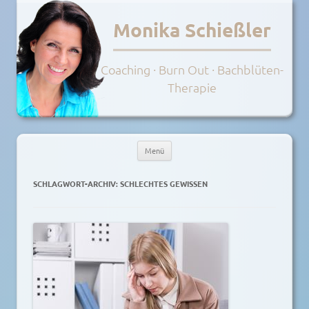
Monika Schießler
Coaching · Burn Out · Bachblüten-
Therapie
Menü
Zum
Inhalt
SCHLAGWORT-ARCHIV:
SCHLECHTES GEWISSEN
springen