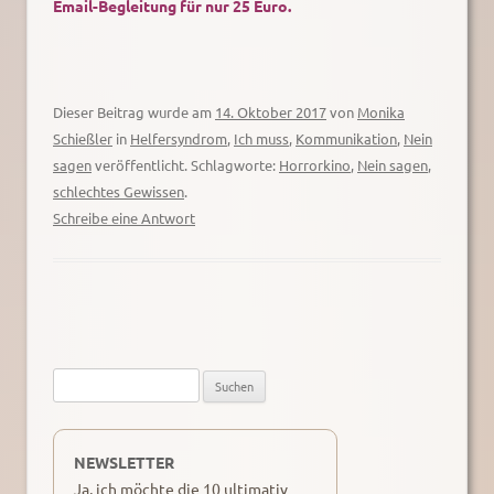
Email-Begleitung
für nur 25 Euro.
Dieser Beitrag wurde am
14. Oktober 2017
von
Monika
Schießler
in
Helfersyndrom
,
Ich muss
,
Kommunikation
,
Nein
sagen
veröffentlicht. Schlagworte:
Horrorkino
,
Nein sagen
,
schlechtes Gewissen
.
Schreibe eine Antwort
Suche
nach:
NEWSLETTER
Ja, ich möchte die 10 ultimativ