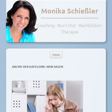
Monika Schießler
Coaching · Burn Out · Bachblüten-
Therapie
Menü
Zum
Inhalt
ARCHIV DER KATEGORIE:
NEIN SAGEN
springen