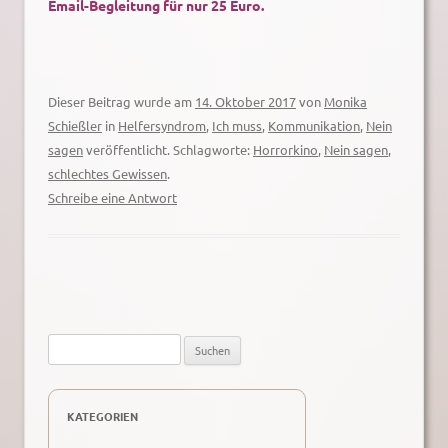
Email-Begleitung
für nur 25 Euro.
Dieser Beitrag wurde am
14. Oktober 2017
von
Monika
Schießler
in
Helfersyndrom
,
Ich muss
,
Kommunikation
,
Nein
sagen
veröffentlicht. Schlagworte:
Horrorkino
,
Nein sagen
,
schlechtes Gewissen
.
Schreibe eine Antwort
Suche
nach:
KATEGORIEN