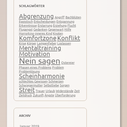
SCHLAGWÖRTER
Abgrenzung
Angriff
Bachblüten
Egoistisch
Entscheidungen
Entspannung
Erkenntnisse
Erstarrung
Erziehung
Flucht
Flugangst
Gedanken
Gegenwart
Hilfe
Horrorkino
inneres Kind
Knoten
Komfortzone
Konflikt
Krise
Körper
Lampenfieber
Loslassen
Mentaltraining
Motivation
Nein sagen
Ostereier
Phasen eines Problems
Problem
Problemlösung
Scheinharmonie
schlechtes Gewissen
Schmerzen
Schwiegermutter
Selbstliebe
Sorgen
Streit
Trauer
Urlaub
Widerstände
Zeit
Zeitdruck
Zukunft
Ängste
Überforderung
ARCHIV
Januar 2019