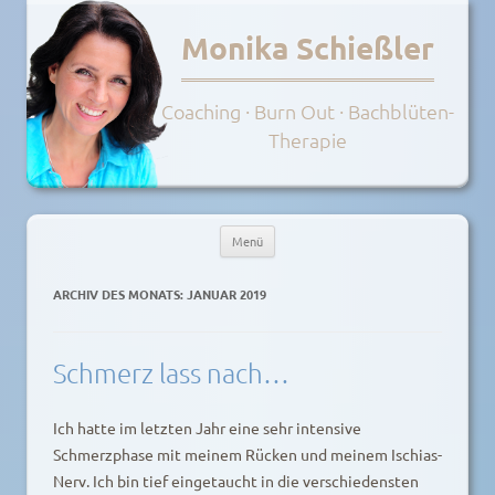
Monika Schießler
Coaching · Burn Out · Bachblüten-
Therapie
Menü
Zum
Inhalt
ARCHIV DES MONATS:
JANUAR 2019
springen
Schmerz lass nach…
Ich hatte im letzten Jahr eine sehr intensive
Schmerzphase mit meinem Rücken und meinem Ischias-
Nerv. Ich bin tief eingetaucht in die verschiedensten