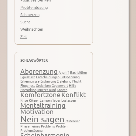
Problemlösung
Schmerzen
Sucht
Weihnachten
Zeit
SCHLAGWÖRTER
Abgrenzung
Angriff
Bachblüten
Egoistisch
Entscheidungen
Entspannung
Erkenntnisse
Erstarrung
Erziehung
Flucht
Flugangst
Gedanken
Gegenwart
Hilfe
Horrorkino
inneres Kind
Knoten
Komfortzone
Konflikt
Krise
Körper
Lampenfieber
Loslassen
Mentaltraining
Motivation
Nein sagen
Ostereier
Phasen eines Problems
Problem
Problemlösung
Scheinharmonie