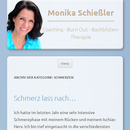
Monika Schießler
Coaching · Burn Out · Bachblüten-
Therapie
Menü
Zum
Inhalt
ARCHIV DER KATEGORIE:
SCHMERZEN
springen
Schmerz lass nach…
Ich hatte im letzten Jahr eine sehr intensive
Schmerzphase mit meinem Rücken und meinem Ischias-
Nerv. Ich bin tief eingetaucht in die verschiedensten