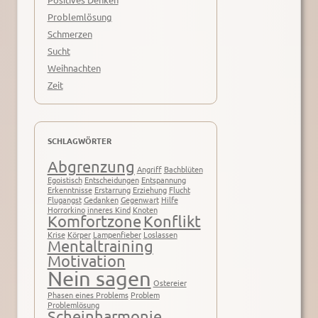
Problemlösung
Schmerzen
Sucht
Weihnachten
Zeit
SCHLAGWÖRTER
Abgrenzung
Angriff
Bachblüten
Egoistisch
Entscheidungen
Entspannung
Erkenntnisse
Erstarrung
Erziehung
Flucht
Flugangst
Gedanken
Gegenwart
Hilfe
Horrorkino
inneres Kind
Knoten
Komfortzone
Konflikt
Krise
Körper
Lampenfieber
Loslassen
Mentaltraining
Motivation
Nein sagen
Ostereier
Phasen eines Problems
Problem
Problemlösung
Scheinharmonie